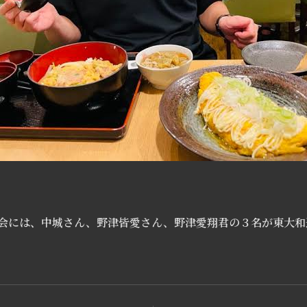
大会には、中城さん、野津皆愛さん、野津愛翔君の３名が東大
。