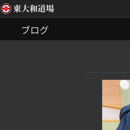
コ
ブログ
ン
テ
ン
ツ
へ
ス
キ
ッ
プ