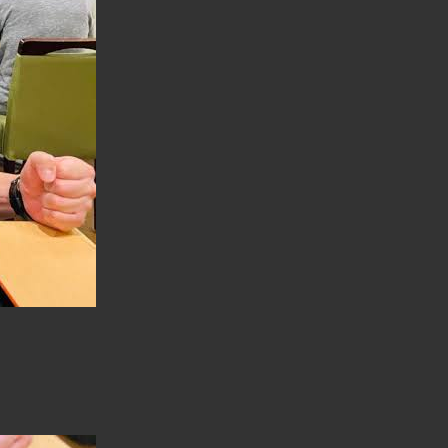
検
索
を
ト
グ
ル