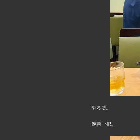
やるぞ。
優勝一択。