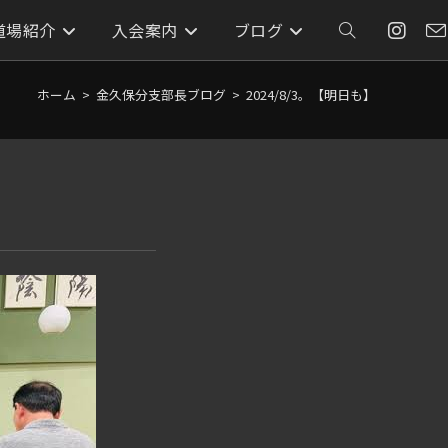
道場紹介
入会案内
ブログ
ウ
ェ
ホーム
>
金久保分支部長ブログ
>
2024/8/3。【明日も】
ブ
サ
イ
ト
の