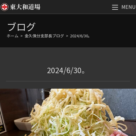
MENU
コ
ブログ
ン
テ
ホーム
>
金久保分支部長ブログ
>
2024/6/30。
ン
ツ
へ
ス
2024/6/30。
キ
ッ
プ