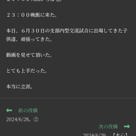
２３：００晩飯に来た。
本日、６月３０日の支部内型交流試合に出場してきた子
供達、頑張ってきた。
動画を見せて頂いた。
とても上手だった。
本当に立派。
そ
前の投稿
の
2024/6/28。②
他
次の投稿
の
記
2024/6/29。【本心】