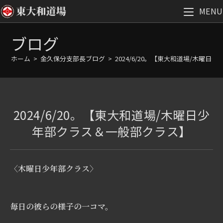
MENU
コ
ブログ
ン
テ
ホーム
>
金久保分支部長ブログ
>
2024/6/20。【東大和道場/木曜
ン
ツ
へ
ス
2024/6/20。【東大和道場/木曜日少
キ
ッ
年部クラス＆一般部クラス】
プ
〈木曜日少年部クラス〉
毎日の彼らの様子の一コマ。