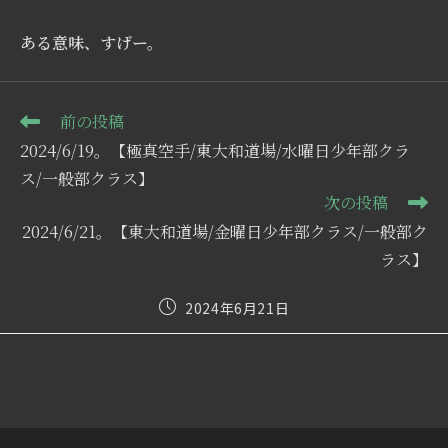
ある意味、すげー。
そ
前の投稿
の
2024/6/19。【極真空手/東大和道場/水曜日少年部クラ
他
の
ス/一般部クラス】
記
次の投稿
事
2024/6/21。【東大和道場/金曜日少年部クラス/一般部ク
を
読
ラス】
む
投
2024年6月21日
稿
公
開
日: