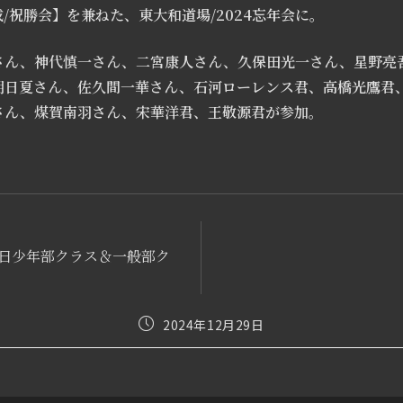
/祝勝会】を兼ねた、東大和道場/2024忘年会に。
さん、神代慎一さん、二宮康人さん、久保田光一さん、星野亮
明日夏さん、佐久間一華さん、石河ローレンス君、高橋光鷹君
さん、煤賀南羽さん、宋華洋君、王敬源君が参加。
/金曜日少年部クラス＆一般部ク
投
2024年12月29日
稿
公
開
日: