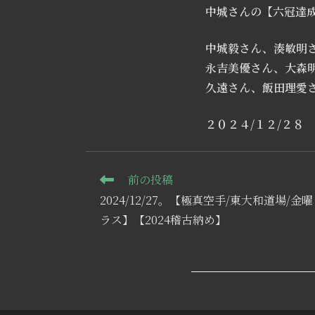
中城さんの【六冠達成
中城毅さん、湊敏明
永吉美優さん、大森
久遠さん、飯田理愛
２０２４/１２/２８
そ
前の投稿
の
2024/12/27。【極真空手/東大和道場
他
の
ラス】【2024稽古納め】
記
事
を
読
む