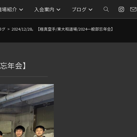
道場紹介
入会案内
ブログ
ウ
ェ
ログ
>
2024/12/28。【極真空手/東大和道場/2024一般部忘年会】
ブ
般部忘年会】
サ
イ
ト
の