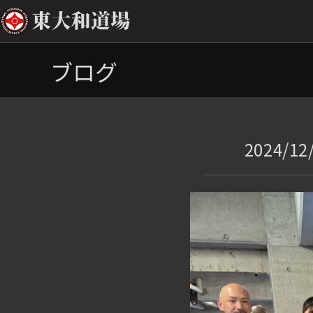
コ
ブログ
ン
テ
ン
ツ
へ
2024/
ス
キ
ッ
プ