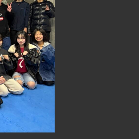
検
索
を
ト
グ
ル