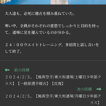
大人達も、必死に稽古を積み重ねていた。
寒い中、全員がそれぞれの意思でしっかりと目的を持っ
て、道場に足を運んでいるのが分かる。
２４：００ウエイトトレーニング、多田君と話し合いを
して終了。
そ
前の投稿
の
２０２４/２/３。【極真空手/東大和道場/土曜日少年部ク
他
の
ラス】【一般部選手稽古】【反復】
記
次の投稿
事
２０２４/２/５。【極真空手/東大和道場/月曜日少年部ク
を
読
ラス】
む