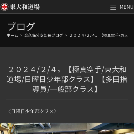
MENU
コ
ブログ
ン
テ
ホーム
>
金久保分支部長ブログ
>
２０２４/２/４。【極真空手/東大
ン
ツ
へ
ス
２０２４/２/４。【極真空手/東大和
キ
ッ
道場/日曜日少年部クラス】【多田指
プ
導員/一般部クラス】
〈日曜日少年部クラス〉