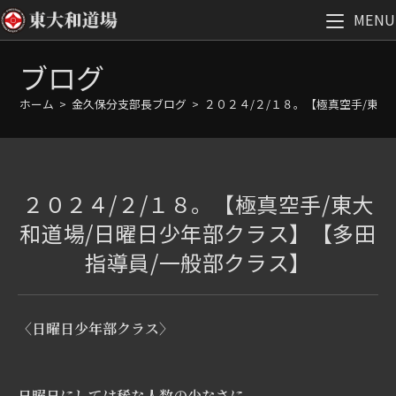
MENU
コ
ブログ
ン
テ
ホーム
>
金久保分支部長ブログ
>
２０２４/２/１８。【極真空手/東
ン
ツ
へ
ス
２０２４/２/１８。【極真空手/東大
キ
ッ
和道場/日曜日少年部クラス】【多田
プ
指導員/一般部クラス】
〈日曜日少年部クラス〉
日曜日にしては稀な人数の少なさに。