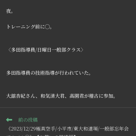
夜。
トレーニング前に◯。
〈多田指導員/日曜日一般部クラス〉
多田指導員の技術指導が行われていた。
大舘杏紀さん、和気清大君、高園君が稽古に参加。
そ
前の投稿
の
《2023/12/29極真空手/小平市/東大和道場/一般部忘年会
他