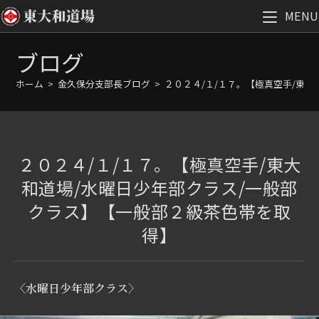
MENU
コ
ブログ
ン
テ
ホーム
>
金久保分支部長ブログ
>
２０２４/１/１７。【極真空手/東
ン
ツ
へ
ス
２０２４/１/１７。【極真空手/東大
キ
ッ
和道場/水曜日少年部クラス/一般部
プ
クラス】【一般部２級茶色帯を取
得】
〈水曜日少年部クラス〉