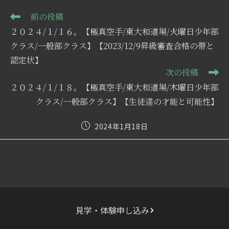
そ
前の投稿
の
２０２４/１/１６。【極真空手/東大和道場/火曜日少年部
他
の
クラス/一般部クラス】【2023/12/9昇級審査合格の帯と
記
認定状】
事
次の投稿
を
読
２０２４/１/１８。【極真空手/東大和道場/木曜日少年部
む
クラス/一般部クラス】【生徒達の才能と可能性】
投
2024年1月18日
稿
公
開
日:
見学・体験申し込み