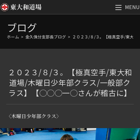
MENU
コ
ブログ
ン
テ
ホーム
>
金久保分支部長ブログ
>
２０２３/８/３。【極真空手/東大
ン
ツ
へ
ス
２０２３/８/３。【極真空手/東大和
キ
ッ
道場/木曜日少年部クラス/一般部ク
プ
ラス】【◯◯◯一◯さんが稽古に】
〈木曜日少年部クラス〉