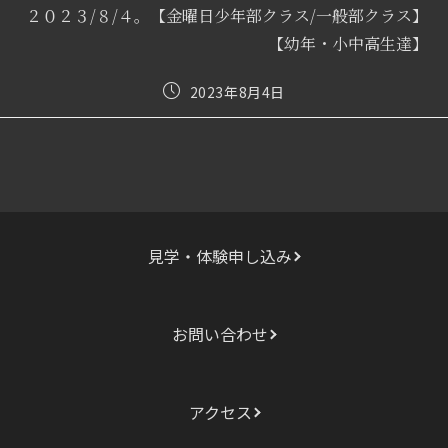
記
２０２３/８/４。【金曜日少年部クラス/一般部クラス】
事
【幼年・小中高生達】
を
読
む
投
2023年8月4日
稿
公
開
日:
見学・体験申し込み
お問い合わせ
アクセス