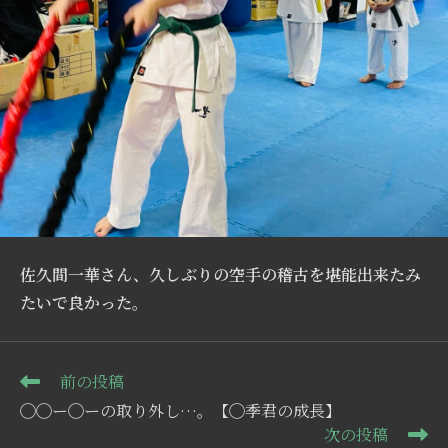
佐久間一華さん、久しぶりの空手の稽古を堪能出来たみ
たいで良かった。
そ
前の投稿
の
◯◯ー◯ーの取り外し…。【◯季君の成長】
他
次の投稿
の