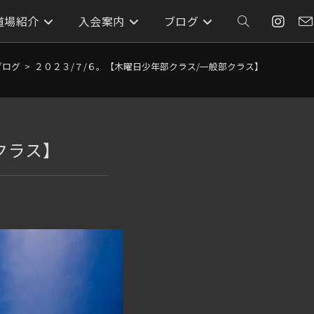
道場紹介
入会案内
ブログ
ウ
ェ
ブログ
>
２０２３/７/６。【木曜日少年部クラス/一般部クラス】
ブ
クラス】
サ
イ
ト
の