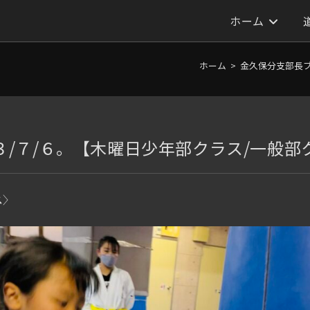
ホーム
ホーム
>
金久保分支部長
３/７/６。【木曜日少年部クラス/一般部
ス〉