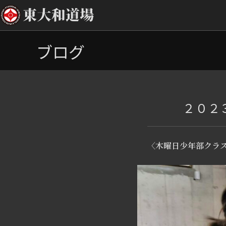
コ
ブログ
ン
テ
ン
ツ
へ
２０２
ス
キ
ッ
〈木曜日少年部クラ
プ