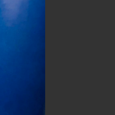
検
索
を
ト
グ
ル