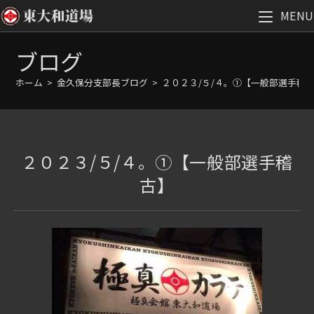
MENU
コ
ブログ
ン
テ
ホーム
>
金久保分支部長ブログ
>
２０２３/５/４。①【一般部選手稽
ン
ツ
へ
ス
２０２３/５/４。①【一般部選手稽
キ
ッ
古】
プ