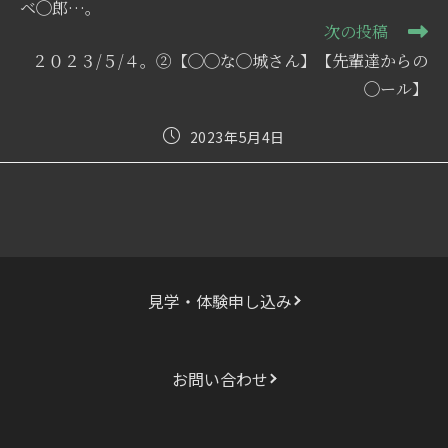
ベ◯郎…。
他
次の投稿
の
記
２０２３/５/４。②【◯◯な◯城さん】【先輩達からの
事
◯ール】
を
読
む
投
2023年5月4日
稿
公
開
日:
見学・体験申し込み
お問い合わせ