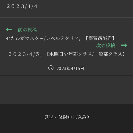
２０２３/４/４
そ
前の投稿
の
せたひがマスター/レベル２クリア。【煤賀昂誠君】
他
次の投稿
の
記
２０２３/４/５。【水曜日少年部クラス/一般部クラス】
事
を
投
2023年4月5日
読
稿
む
公
開
日:
見学・体験申し込み