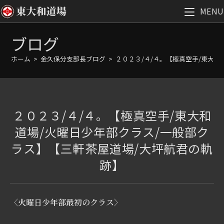
MENU
コ
ブログ
ン
テ
ホーム
>
金久保分支部長ブログ
>
２０２３/４/４。【極真空手/東大
ン
ツ
へ
ス
２０２３/４/４。【極真空手/東大和
キ
ッ
道場/火曜日少年部クラス/一般部ク
プ
ラス】【三軒茶屋道場/大坪航君の軌
跡】
〈火曜日少年部最初のクラス〉