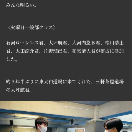
みんな明るい。
〈火曜日一般部クラス〉
石河ローレンス君、大坪航君、大河内悠多君、松川恭士
君、太田涼介君、片野瑠己君、和気清大君が稽古に参加
した。
約３年半ぶりに東大和道場に来てくれた、三軒茶屋道場
の大坪航君。