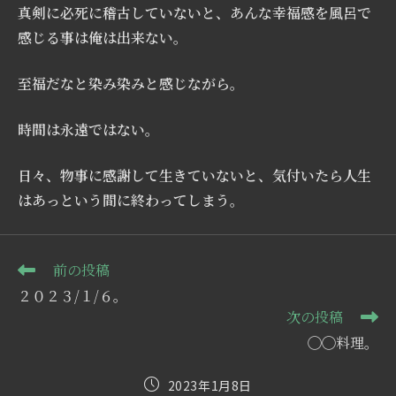
真剣に必死に稽古していないと、あんな幸福感を風呂で
感じる事は俺は出来ない。
至福だなと染み染みと感じながら。
時間は永遠ではない。
日々、物事に感謝して生きていないと、気付いたら人生
はあっという間に終わってしまう。
そ
前の投稿
の
２０２３/１/６。
他
次の投稿
の
記
◯◯料理。
事
を
投
2023年1月8日
読