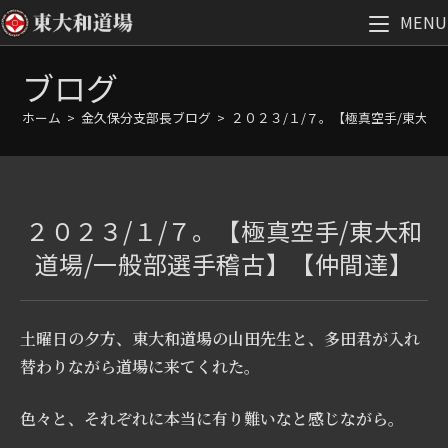
MENU
コ
ブログ
ン
テ
ホーム
>
金久保分支部長ブログ
>
２０２３/１/７。【極真空手/東大
ン
ツ
へ
ス
２０２３/１/７。【極真空手/東大和
キ
ッ
道場/一般部選手稽古】【仲間達】
プ
土曜日の夕方、東大和道場の山田先生と、多田君が入れ
替わりながら道場に来てくれた。
色々と、それぞれに本当に有り難いなと感じながら。