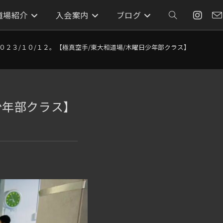
道場紹介
入会案内
ブログ
ウ
ェ
０２３/１０/１２。【極真空手/東大和道場/木曜日少年部クラス】【子供達
ブ
少年部クラス】
サ
イ
ト
の