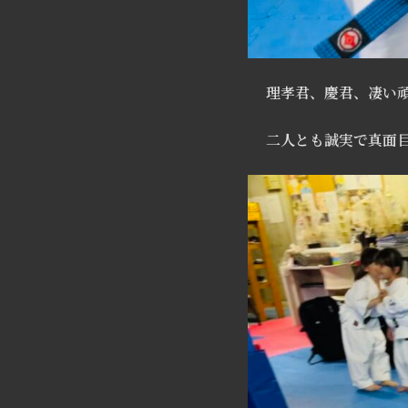
理孝君、慶君、凄い
二人とも誠実で真面