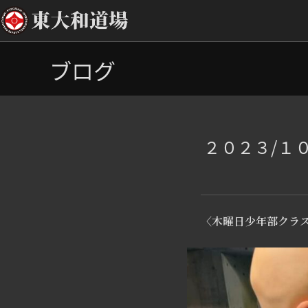
コ
ブログ
ン
テ
ン
ツ
へ
２０２３/１
ス
キ
ッ
プ
〈木曜日少年部クラ