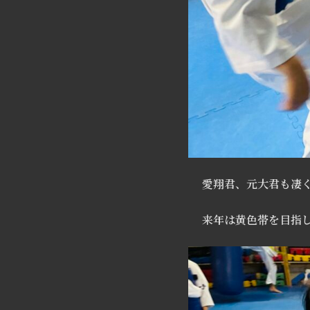
愛翔君、元大君も凄
来年は黄色帯を目指