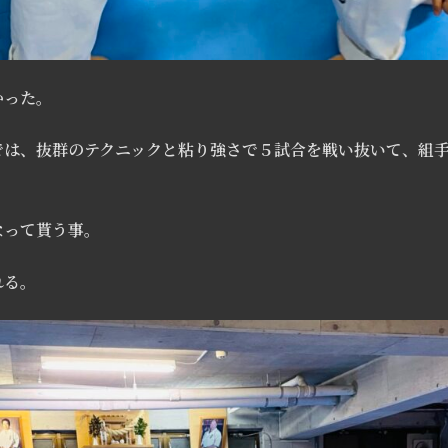
かった。
では、抜群のテクニックと粘り強さで５試合を戦い抜いて、組
なって貰う事。
れる。