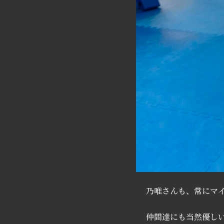
乃唯さんも、常にマ
仲間達にも当然優し