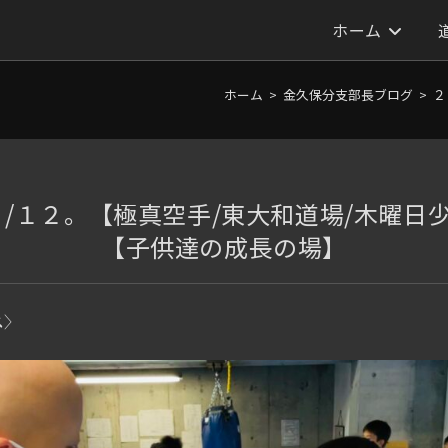
ホーム
ホーム
>
金久保分支部長ブログ
>
２
０/１２。【極真空手/東大和道場/木曜日
【子供達の成長の場】
ス〉