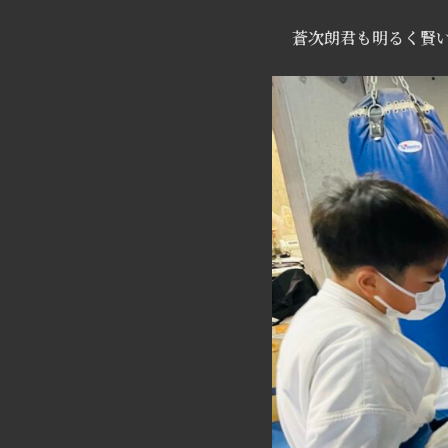
蒼次朗君も明るく賢