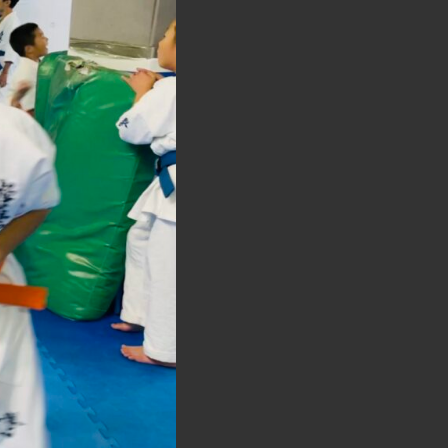
検
索
を
ト
グ
ル