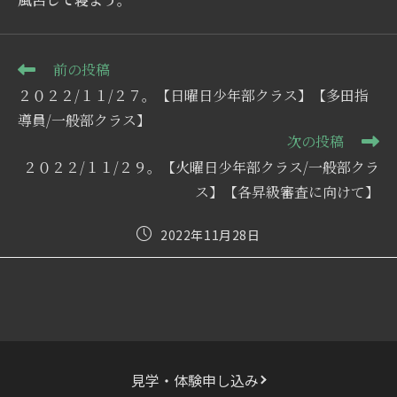
そ
前の投稿
の
２０２２/１１/２７。【日曜日少年部クラス】【多田指
他
の
導員/一般部クラス】
記
次の投稿
事
２０２２/１１/２９。【火曜日少年部クラス/一般部クラ
を
読
ス】【各昇級審査に向けて】
む
投
2022年11月28日
稿
公
開
日:
見学・体験申し込み