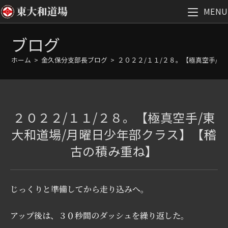
MENU
コ
ブログ
ン
テ
ホーム
>
金久保分支部長ブログ
>
２０２２/１１/２８。【極真空手/
ン
ツ
へ
ス
２０２２/１１/２８。【極真空手/東
キ
ッ
大和道場/月曜日少年部クラス】【稽
プ
古の積み重ね】
じっくりと準備してから走り込みへ。
アップ後は、３０秒間のダッシュを繰り返した。