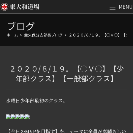
MENU
コ
ブログ
ン
テ
ホーム
>
金久保分支部長ブログ
>
２０２０/８/１９。【◯Ｖ◯】【少
ン
ツ
へ
ス
２０２０/８/１９。【◯Ｖ◯】【少
キ
ッ
年部クラス】【一般部クラス】
プ
水曜日少年部最初のクラス。
【今日のMVPを目指す】を、テーマに全員が素晴らしい