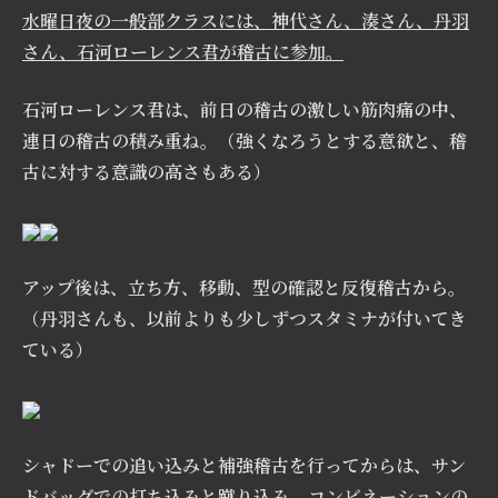
水曜日夜の一般部クラスには、神代さん、湊
さん、
丹羽
さん、石河ローレンス君が稽古に参加。
石河ローレンス君は、前日の稽古の激しい筋肉痛の中、
連日の稽古の積み重ね。（強くなろうとする意欲と、稽
古に対する意識の高さもある）
アップ後は、立ち方、移動、型の確認と反復稽古から。
（丹羽さんも、以前よりも少しずつスタミナが付いてき
ている）
シャドーでの追い込み
と補強
稽古
を
行
って
か
らは
、サン
ドバッグでの打ち込みと蹴り込み
、
コンビネーションの