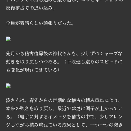
反復稽古
での
追い込み。
全員が素晴らしい頑張りだった。
先月から稽古復帰後の神代さん
も、
少しずつシャープな
動きを取り戻しつつある。（下段廻し蹴りのスピードに
も変化が現れてきている）
湊さんは、春先からの定期的な稽古の積み重ねにより、
本来の強さを取り戻し、最近では更に調子
が
上がってい
る
。
（組手に対するイメージを稽古の中で、少しアレン
ジしながら積み重ねている成果として、一つ一つの突き