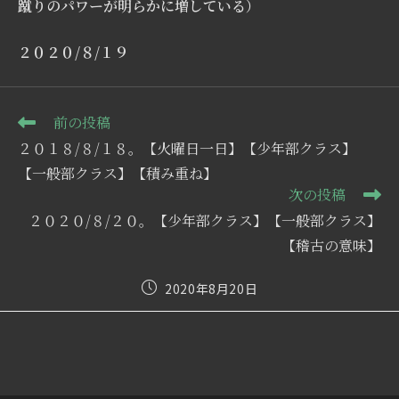
蹴りのパワーが明らかに増している）
２０２０/８/１９
そ
前の投稿
の
２０１８/８/１８。【火曜日一日】【少年部クラス】
他
の
【一般部クラス】【積み重ね】
記
次の投稿
事
２０２０/８/２０。【少年部クラス】【一般部クラス】
を
読
【稽古の意味】
む
投
2020年8月20日
稿
公
開
日: