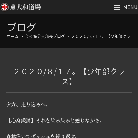
MENU
コ
ブログ
ン
テ
ホーム
>
金久保分支部長ブログ
>
２０２０/８/１７。【少年部クラス
ン
ツ
へ
ス
２０２０/８/１７。【少年部クラ
キ
ッ
ス】
プ
夕方、走り込みへ。
【心身鍛錬】それを染み染みと感じながら。
森林沿いでダッシュを繰り返す。