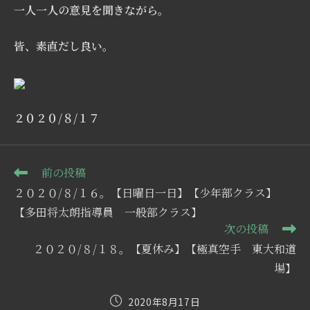
一人一人の意見を聞きながら。
皆、素直だし良い。
２０２０/８/１７
そ
前の投稿
の
２０２０/８/１６。【日曜日一日】【少年部クラス】
他
の
【多田将太朗指導員 一般部クラス】
記
次の投稿
事
２０２０/８/１８。【夏休み】【極真空手 東大和道
を
読
場】
む
投
2020年8月17日