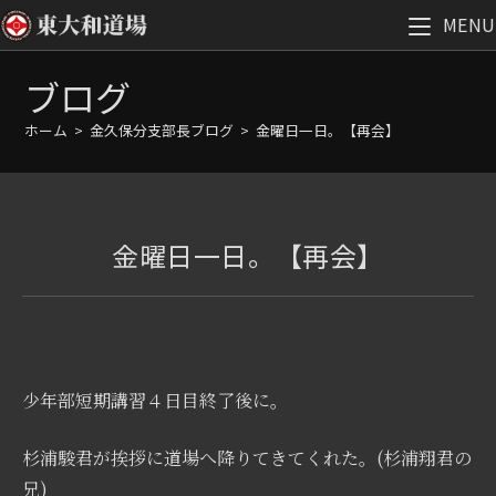
MENU
コ
ブログ
ン
テ
ホーム
>
金久保分支部長ブログ
>
金曜日一日。【再会】
ン
ツ
へ
ス
金曜日一日。【再会】
キ
ッ
プ
少年部短期講習４日目終了後に。
杉浦駿君が挨拶に道場へ降りてきてくれた。(杉浦翔君の
兄)