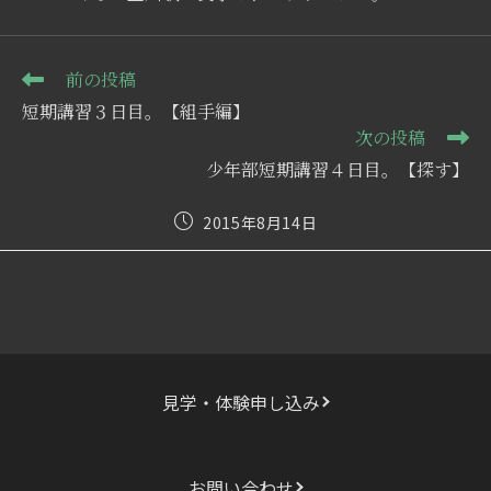
そ
前の投稿
の
短期講習３日目。【組手編】
他
次の投稿
の
記
少年部短期講習４日目。【探す】
事
を
投
2015年8月14日
読
稿
む
公
開
日:
見学・体験申し込み
お問い合わせ