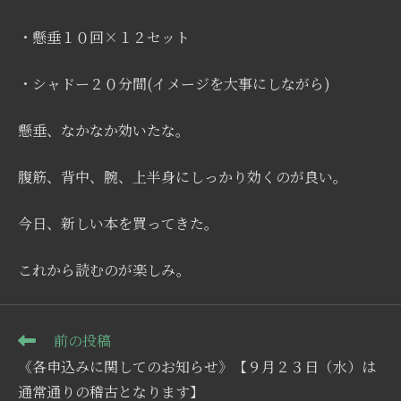
・懸垂１０回×１２セット
・シャドー２０分間(イメージを大事にしながら)
懸垂、なかなか効いたな。
腹筋、背中、腕、上半身にしっかり効くのが良い。
今日、新しい本を買ってきた。
これから読むのが楽しみ。
そ
前の投稿
の
《各申込みに関してのお知らせ》【９月２３日（水）は
他
の
通常通りの稽古となります】