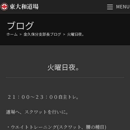
MENU
コ
ブログ
ン
テ
ホーム
>
金久保分支部長ブログ
>
火曜日夜。
ン
ツ
へ
ス
火曜日夜。
キ
ッ
プ
２１：００～２３：００自主トレ。
道場へ、スクワットを行いに。
・ウエイトトレーニング(スクワット、腰の種目)