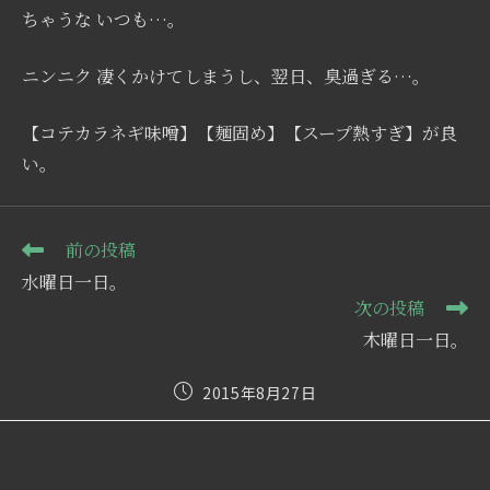
ちゃうな いつも…。
ニンニク 凄くかけてしまうし、翌日、臭過ぎる…。
【コテカラネギ味噌】【麺固め】【スープ熱すぎ】が良
い。
そ
前の投稿
の
水曜日一日。
他
次の投稿
の
記
木曜日一日。
事
を
投
2015年8月27日
読
稿
む
公
開
日: