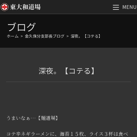
MENU
コ
ブログ
ン
テ
ホーム
>
金久保分支部長ブログ
>
深夜。【コテる】
ン
ツ
へ
ス
深夜。【コテる】
キ
ッ
プ
うまいなぁ…【麺道場】
コテ辛ネギラーメンに、海苔１５枚、ライス３杯は食べ