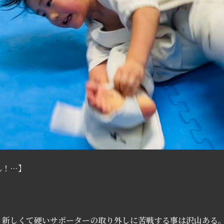
ん！…】
。
、新しくて硬いサポーターの取り外しに苦戦する事は沢山ある