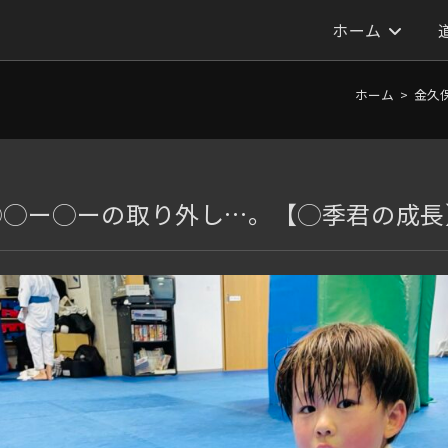
ホーム
ホーム
>
金久
◯◯ー◯ーの取り外し…。【◯季君の成長