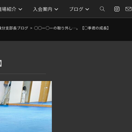
道場紹介
入会案内
ブログ
ウ
ェ
保分支部長ブログ
>
◯◯ー◯ーの取り外し…。【◯季君の成長】
ブ
】
サ
イ
ト
の