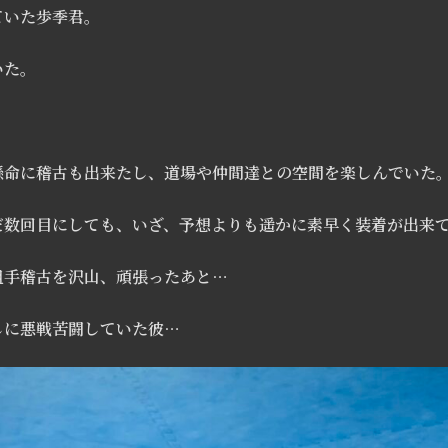
ていた歩季君。
いた。
懸命に稽古も出来たし、道場や仲間達との空間を楽しんでいた
だ数回目にしても、いざ、予想よりも遥かに素早く装着が出来
組手稽古を沢山、頑張ったあと…
しに悪戦苦闘していた彼…