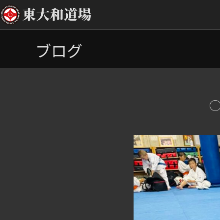
コ
ブログ
ン
テ
ン
ツ
へ
ス
キ
ッ
プ