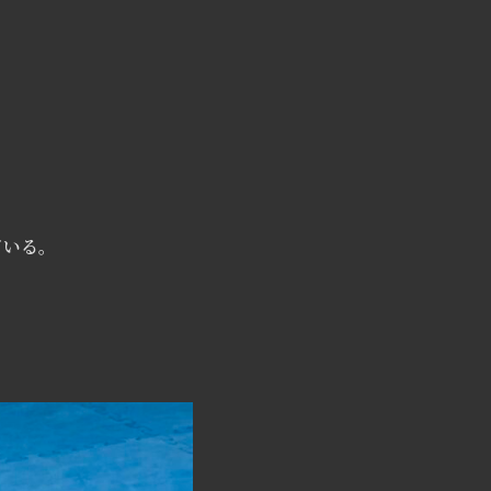
。
ている。