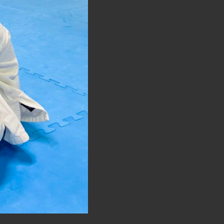
検
索
を
ト
グ
ル