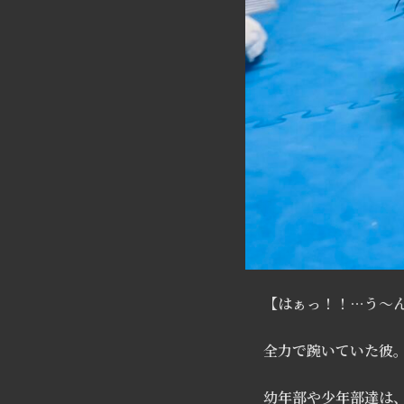
【はぁっ！！…う〜
全力で踠いていた彼
幼年部や少年部達は