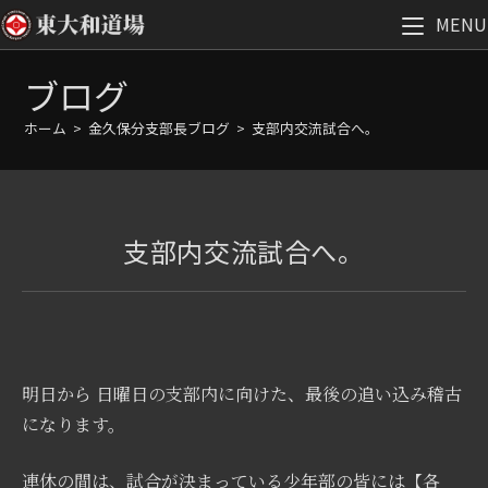
MENU
コ
ブログ
ン
テ
ホーム
>
金久保分支部長ブログ
>
支部内交流試合へ。
ン
ツ
へ
ス
支部内交流試合へ。
キ
ッ
プ
明日から 日曜日の支部内に向けた、最後の追い込み稽古
になります。
連休の間は、試合が決まっている少年部の皆には【各