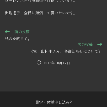
ローレンス君も決勝戦を目指しています。
出場選手、全員に頑張って貰いたいです。
そ
前の投稿
の
試合を終えて。
他
次の投稿
の
記
《富士山杯申込み、各御知らせについて》
事
を
投
2015年10月12日
読
稿
む
公
開
日:
見学・体験申し込み