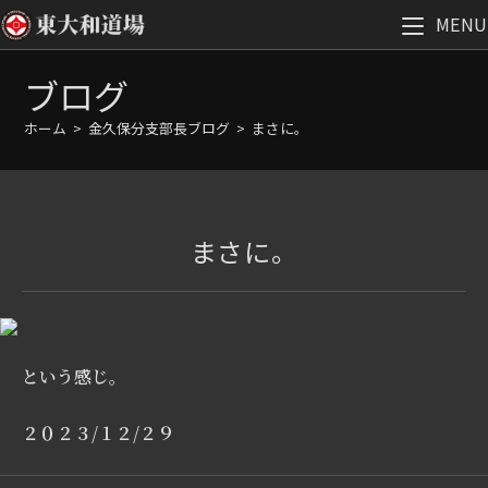
MENU
コ
ブログ
ン
テ
ホーム
>
金久保分支部長ブログ
>
まさに。
ン
ツ
へ
ス
まさに。
キ
ッ
プ
という感じ。
２０２３/１２/２９