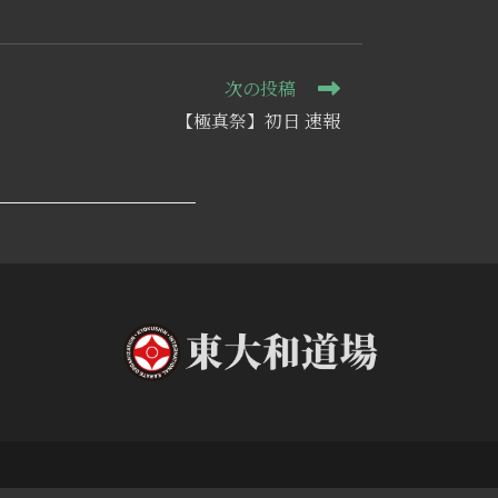
検
索
次の投稿
【極真祭】初日 速報
を
ト
グ
ル