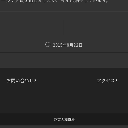
と一歩で入賞を逃しましたが、今年は期待しています。
投
2015年8月22日
稿
公
開
日:
お問い合わせ
アクセス
© 東大和道場