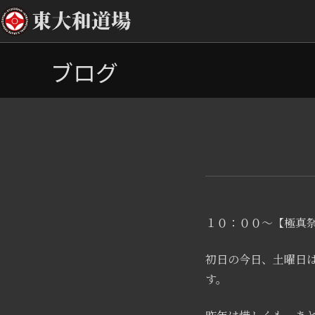
コ
ブログ
ン
テ
ン
ツ
へ
ス
キ
ッ
プ
１０：００～【極真
初日の今日、土曜日
す。