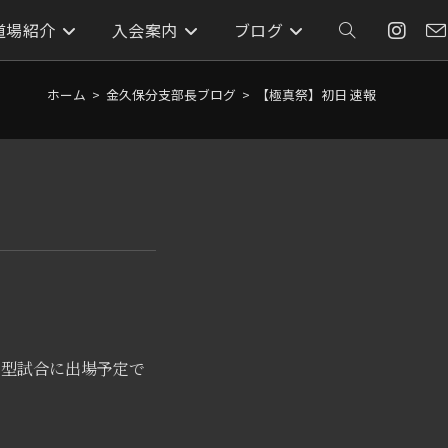
道場紹介
入会案内
ブログ
ウ
ェ
ホーム
>
金久保分支部長ブログ
>
【極真祭】初日 速報
ブ
サ
イ
ト
の型試合に出場予定で
の