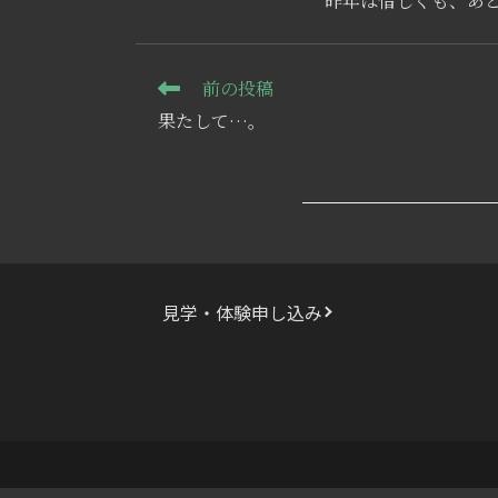
昨年は惜しくも、あ
そ
前の投稿
の
果たして…。
他
の
記
事
を
読
む
見学・体験申し込み