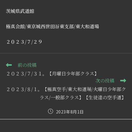
茨城県武道館
極真会館/東京城西世田谷東支部/東大和道場
２０２３/７/２９
そ
前の投稿
の
２０２３/７/３１。【月曜日少年部クラス】
他
次の投稿
の
記
２０２３/８/１。【極真空手/東大和道場/火曜日少年部ク
事
ラス/一般部クラス】【生徒達の空手道】
を
読
む
投
2023年8月1日
稿
公
開