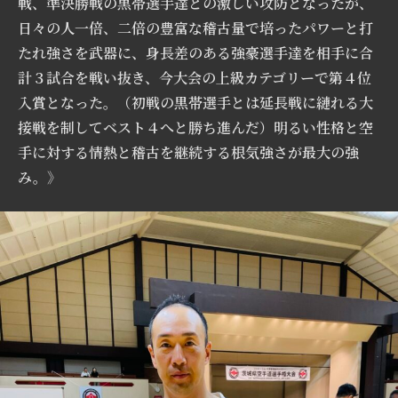
戦、準決勝戦の黒帯選手達との激しい攻防となったが、
日々の人一倍、二倍の豊富な稽古量で培ったパワーと打
たれ強さを武器に、身長差のある強豪選手達を相手に合
計３試合を戦い抜き、今大会の上級カテゴリーで第４位
入賞となった。（初戦の黒帯選手とは延長戦に縺れる大
接戦を制してベスト４へと勝ち進んだ）明るい性格と空
手に対する情熱と稽古を継続する根気強さが最大の強
み。》