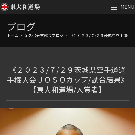
MENU
コ
ブログ
ン
テ
ホーム
>
金久保分支部長ブログ
>
《２０２３/７/２９茨城県空手道選
ン
ツ
へ
ス
《２０２３/７/２９茨城県空手道選
キ
ッ
手権大会ＪＯＳＯカップ/試合結果》
プ
【東大和道場/入賞者】