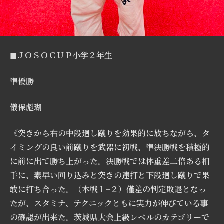
◼︎ＪＯＳＯＣＵＰ小学２年生
準優勝
儀保彪瑚
《突きから右の中段廻し蹴りを効果的に放ちながら、タ
イミングの良い前蹴りを武器に初戦、準決勝戦を積極的
に前に出て勝ち上がった。決勝戦では体重差二倍ある相
手に、素早い回り込みと突きの連打と下段廻し蹴りで果
敢に打ち合った。（本戦１−２）僅差の判定敗退となっ
たが、スタミナ、テクニックともに実力が伸びている事
の確認が出来た。茨城県大会上級レベルのカテゴリーで