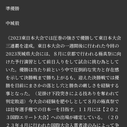
準優勝
中城毅
《2023東日本大会では圧巻の強さで優勝して東日本大会
三連覇を達成。東日本大会の一週間後に行われた今回の
2023茨城県大会には、８月に京都で行われる極真祭に向
けた予行演習として前日入りをして試合に挑む為として
いた。優勝は当たり前という中で圧倒的な実力と存在感
を示して決勝戦まで勝ち上がるも、迎えた決勝戦では優
勝を目前にまさかの落とし穴と勝負の厳しさを経験する
事となった。（足掛け下段突きによる技ありを奪われて
判定敗退）今大会の経験を肥やしとして８月の極真祭で
は壮年選手権での日本一を目指す。１１月には【２０２
３国際エリート大会】への出場が確定している。（２０
２３年４月に行われた国際大会入賞者達のみによって争