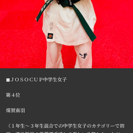
◼︎ＪＯＳＯＣＵＰ中学生女子
第４位
煤賀南羽
《１年生〜３年生混合での中学生女子のカテゴリーで初