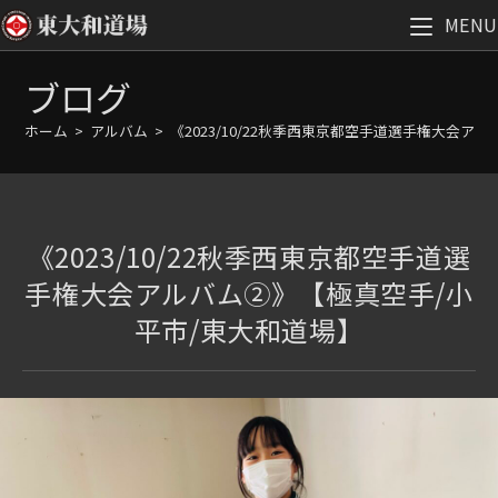
MENU
コ
ブログ
ン
テ
ホーム
>
アルバム
>
《2023/10/22秋季西東京都空手道選手権大会ア
ン
ツ
へ
ス
《2023/10/22秋季西東京都空手道選
キ
ッ
手権大会アルバム②》【極真空手/小
プ
平市/東大和道場】