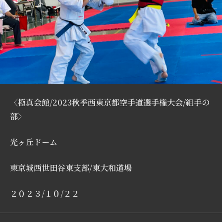
〈極真会館/2023秋季西東京都空手道選手権大会/組手の
部〉
光ヶ丘ドーム
東京城西世田谷東支部/東大和道場
２０２３/１０/２２