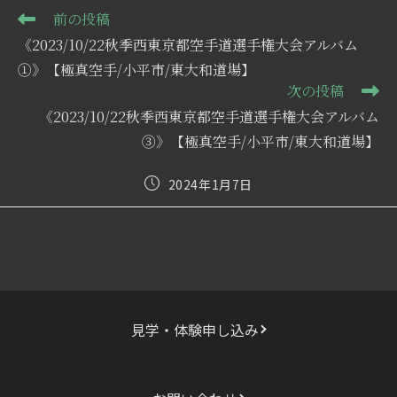
そ
前の投稿
の
《2023/10/22秋季西東京都空手道選手権大会アルバム
他
の
①》【極真空手/小平市/東大和道場】
記
次の投稿
事
《2023/10/22秋季西東京都空手道選手権大会アルバム
を
読
③》【極真空手/小平市/東大和道場】
む
投
2024年1月7日
稿
公
開
日:
見学・体験申し込み