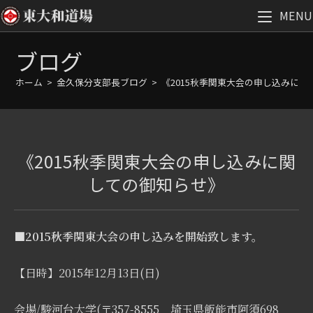
MENU
コ
ブログ
ン
テ
ホーム
>
金久保分支部長ブログ
>
《2015秋季関東大会の申し込みに
ン
ツ
へ
ス
《2015秋季関東大会の申し込みに関
キ
ッ
しての御知らせ》
プ
■2015秋季関東大会の申し込みを開始致します。
【日時】2015年12月13日(日)
会場/駿河台大学(〒357-8555 埼玉県飯能市阿須698