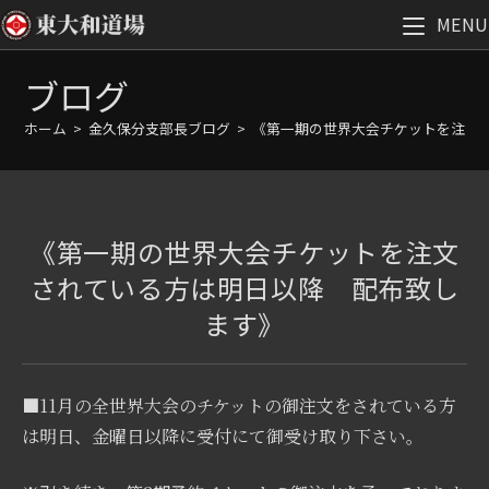
MENU
コ
ブログ
ン
テ
ホーム
>
金久保分支部長ブログ
>
《第一期の世界大会チケットを注文
ン
ツ
へ
ス
《第一期の世界大会チケットを注文
キ
ッ
されている方は明日以降 配布致し
プ
ます》
■11月の全世界大会のチケットの御注文をされている方
は明日、金曜日以降に受付にて御受け取り下さい。