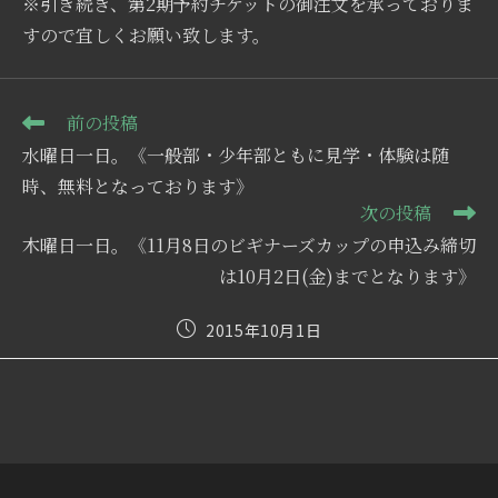
※引き続き、第2期予約チケットの御注文を承っておりま
すので宜しくお願い致します。
そ
前の投稿
の
水曜日一日。《一般部・少年部ともに見学・体験は随
他
の
時、無料となっております》
記
次の投稿
事
木曜日一日。《11月8日のビギナーズカップの申込み締切
を
読
は10月2日(金)までとなります》
む
投
2015年10月1日
稿
公
開
日: