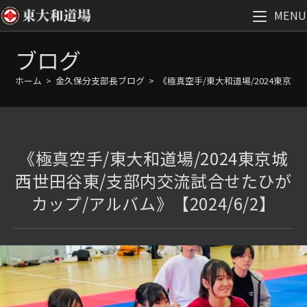
MENU
コ
ブログ
ン
テ
ホーム
>
金久保分支部長ブログ
>
《極真空手/東大和道場/2024東京城
ン
ツ
へ
ス
《極真空手/東大和道場/2024東京城
キ
ッ
西世田谷東/支部内交流試合せたひが
プ
カップ/アルバム》【2024/6/2】