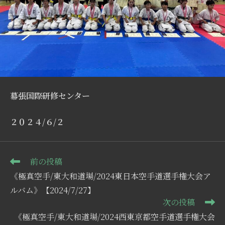
幕張国際研修センター
２０２４/６/２
そ
前の投稿
の
《極真空手/東大和道場/2024東日本空手道選手権大会ア
他
の
ルバム》【2024/7/27】
記
次の投稿
事
《極真空手/東大和道場/2024西東京都空手道選手権大会
を