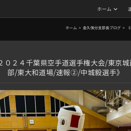
ホーム
ホーム
>
金久保分支部長ブログ
>
《
２０２４千葉県空手道選手権大会/東京
部/東大和道場/速報②/中城毅選手》