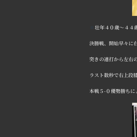
壮年４０歳〜４４
決勝戦、開始早々に
突きの連打から左右
ラスト数秒で右上段
本戦５-０優勢勝ち