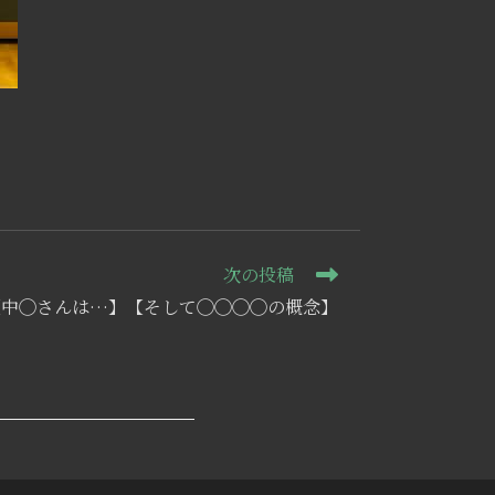
次の投稿
【中◯さんは…】【そして◯◯◯◯の概念】