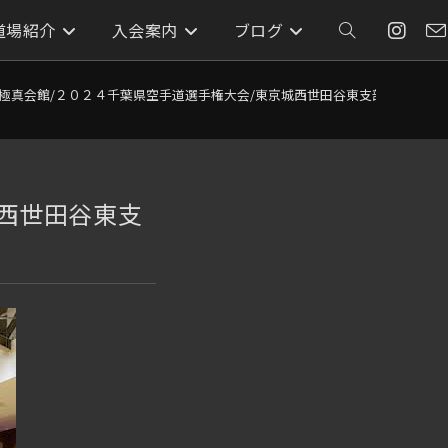
道場紹介
入会案内
ブログ
ウ
ェ
極真会館/２０２４千葉県空手道選手権大会/東京城西世田谷東支部/東大和道場
ブ
城西世田谷東支
サ
イ
ト
の