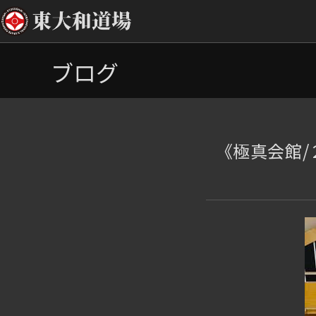
コ
ブログ
ン
テ
ン
ツ
へ
《極真会館/
ス
キ
ッ
プ