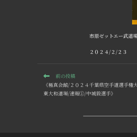
市原ゼットエー武道
２０２４/２/２３
そ
前の投稿
の
《極真会館/２０２４千葉県空手道選手権大
他
の
東大和道場/速報①/中城毅選手》
記
事
を
読
む