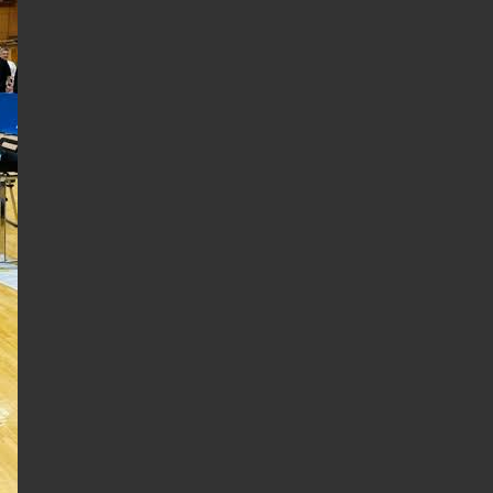
検
索
を
ト
グ
ル