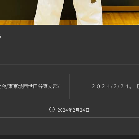
場
会/東京城西世田谷東支部/
２０２４/２/２４。
投
2024年2月24日
稿
公
開
日: