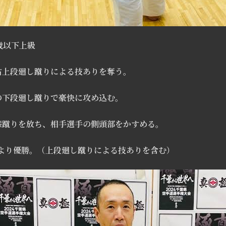
歳以下上級
右上段廻し蹴りによる技ありを奪う。
の下段廻し蹴りで豪快に攻め込む。
膝蹴りを放ち、相手選手の側頭部をかすめる。
により優勝。（上段廻し蹴りによる技ありを含む）