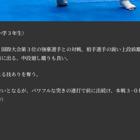
小学３年生）
、国際大会第３位の強豪選手との対戦、相手選手の鋭い上段前
前に出る、中段廻し蹴りも良い。
よる技ありを奪う。
合いとなるが、パワフルな突きの連打で前に出続け、本戦３−０
む）