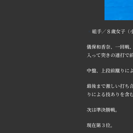
組手／８歳女子（
儀保和香奈、一回戦
入って突きの連打で
中盤、上段前蹴りに
最後まで激しい打ち
りによる技ありを含
次は準決勝戦。
現在第３位。