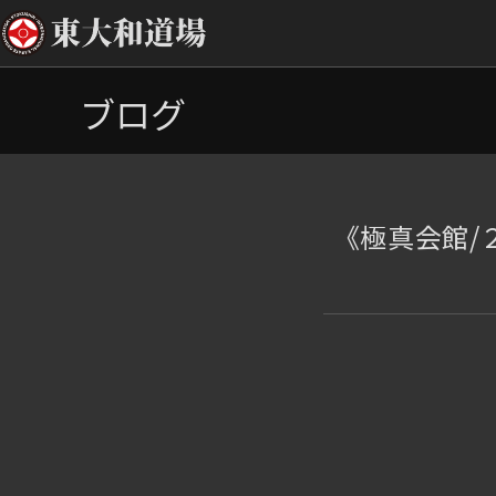
コ
ブログ
ン
テ
ン
ツ
へ
《極真会館/
ス
キ
ッ
プ