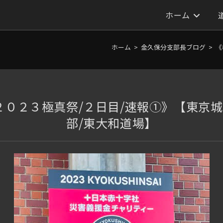
ホーム
ホーム
>
金久保分支部長ブログ
>
《
２０２３極真祭/２日目/速報①》【東京
部/東大和道場】