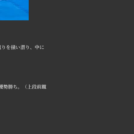
蹴りを掻い潜り、中に
優勢勝ち。（上段前蹴