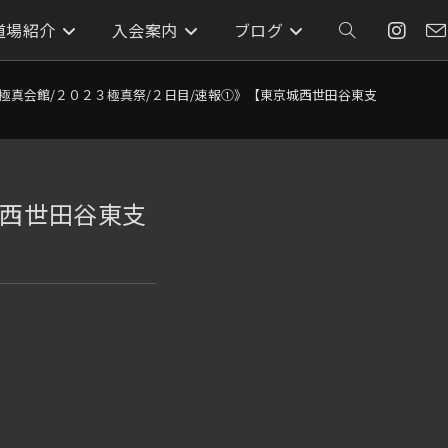
道場紹介
入会案内
ブログ
ウ
ェ
極真会館/２０２３極真祭/２日目/速報①》【東京城西世田谷東支部/東大和
ブ
城西世田谷東支
サ
イ
ト
の