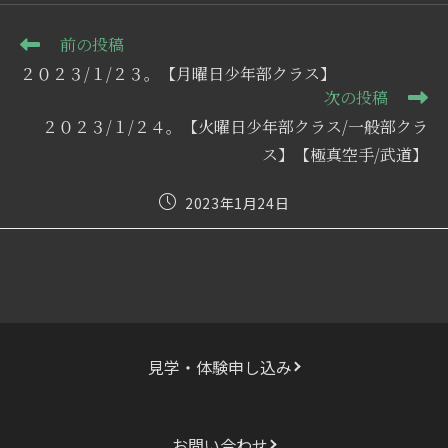
そ
前の投稿
の
２０２３/１/２３。【月曜日少年部クラス】
他
次の投稿
の
記
２０２３/１/２４。【火曜日少年部クラス/一般部クラ
事
ス】【極真空手/武道】
を
読
む
投
2023年1月24日
稿
公
開
日:
見学・体験申し込み
お問い合わせ