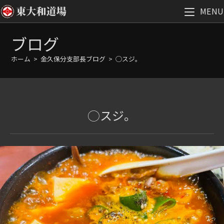
MENU
コ
ブログ
ン
テ
ホーム
>
金久保分支部長ブログ
>
◯スジ。
ン
ツ
へ
ス
◯スジ。
キ
ッ
プ