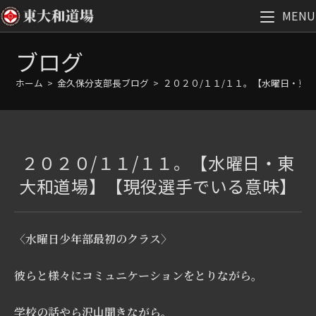
MENU
コ
ブログ
ン
テ
ホーム
>
金久保分支部長ブログ
>
２０２０/１１/１１。【水曜日・東
ン
ツ
へ
ス
２０２０/１１/１１。【水曜日・東
キ
ッ
大和道場】【現役選手でいる意味】
プ
〈水曜日少年部最初のクラス〉
彼らと様々にコミュニケーションをとりながら。
学校の話やら沢山聞きながら。