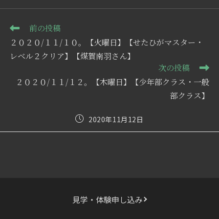
そ
前の投稿
の
２０２０/１１/１０。【火曜日】【せたひがマスター・
他
の
レベル２クリア】【煤賀南羽さん】
記
次の投稿
事
２０２０/１１/１２。【木曜日】【少年部クラス・一般
を
読
部クラス】
む
投
2020年11月12日
稿
公
開
日:
見学・体験申し込み