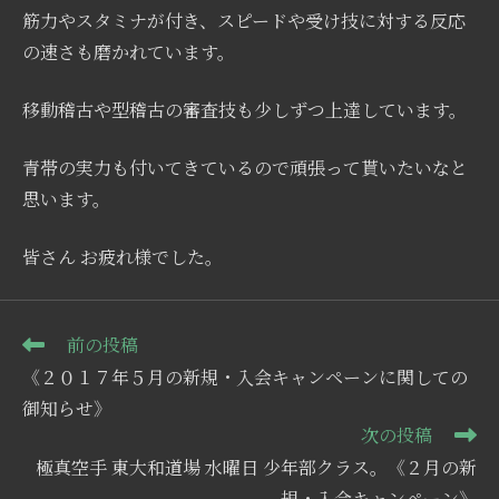
筋力やスタミナが付き、スピードや受け技に対する反応
の速さも磨かれています。
移動稽古や型稽古の審査技も少しずつ上達しています。
青帯の実力も付いてきているので頑張って貰いたいなと
思います。
皆さん お疲れ様でした。
そ
前の投稿
の
《２０１７年５月の新規・入会キャンペーンに関しての
他
の
御知らせ》
記
次の投稿
事
極真空手 東大和道場 水曜日 少年部クラス。《２月の新
を
読
規・入会キャンペーン》