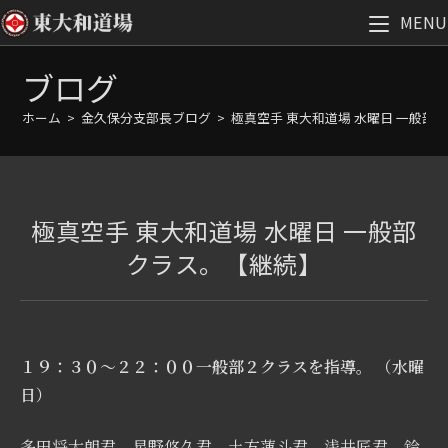
MENU
コ
ブログ
ン
テ
ホーム
>
金久保分支部長ブログ
>
極真空手 東大和道場 水曜日 一般部
ン
ツ
へ
ス
極真空手 東大和道場 水曜日 一般部
キ
ッ
クラス。【継続】
プ
１９：３０～２２：００一般部２クラスを指導。 （水曜
日）
多田将太朗君、星野悠久君、土方蓮斗君、浅井匠君、鈴